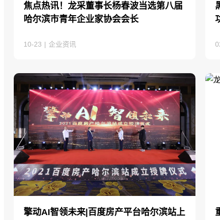
焦点热讯！龙采董事长杨春波当选第八届
哈尔滨市青年企业家协会会长
10-23
|
企业资讯
0
擎动AI智领未来|百度房产平台哈尔滨站上