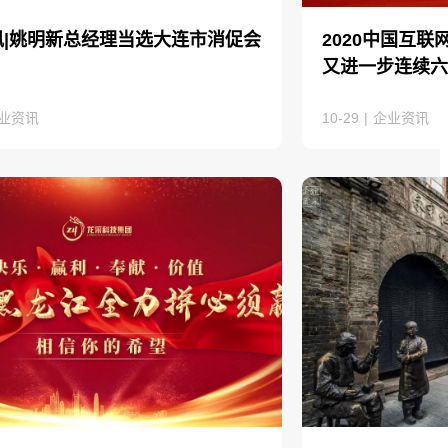
讯|姚明新总经理当选大连市消促会
2020中国互联
又进一步连续六
业资讯
10-29
|
企业资讯