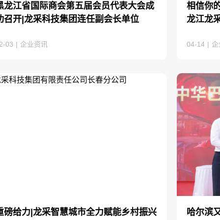
黑龙江省国际商会第五届会员代表大会成
相信你的
功召开|龙采科技集团连任副会长单位
龙江龙
2-03
|
企业资讯
04-14
|
企
重磅给力|龙采智慧城市全力赋能乡村振兴
哈尔滨