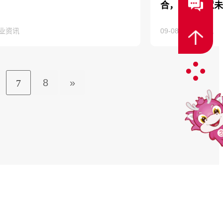
合，并创智慧未
联系客服
业资讯
09-08
|
企业资讯
8
»
7
Hi，我是你的客服龙龙，有需要随时找我哦~