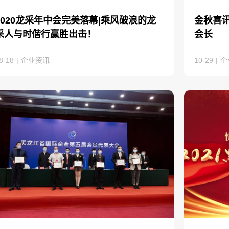
2020龙采年中会完美落幕|乘风破浪的龙
金秋喜
采人与时偕行赢胜出击！
会长
8-18
|
企业资讯
10-29
|
企