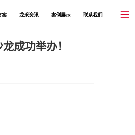
方案
龙采资讯
案例展示
联系我们
沙龙成功举办！
企业资讯
全域建站案例
黑龙江
发
行业资讯
企业数字化案例
山西
决方案
党建新闻
大连
青岛
运城