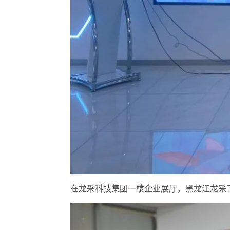
在龙采科技集团一楼企业展厅，黑龙江龙采