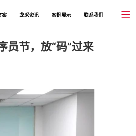
方案
龙采资讯
案例展示
联系我们
序员节，放“码”过来
企业资讯
全域建站案例
黑龙江
发
行业资讯
企业数字化案例
山西
决方案
党建新闻
大连
青岛
运城