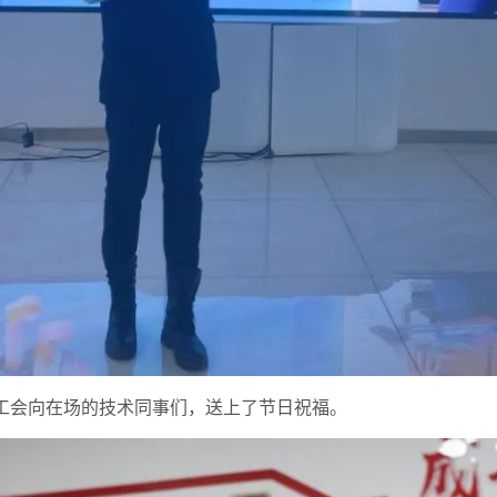
工会向在场的技术同事们，送上了节日祝福。