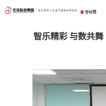
分公司
智乐精彩 与数共舞
官方社交媒体