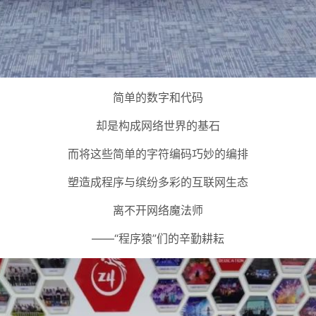
简单的数字和代码
却是构成网络世界的基石
而将这些简单的字符编码巧妙的编排
塑造成程序与缤纷多彩的互联网生态
离不开网络魔法师
——“程序猿”们的辛勤耕耘