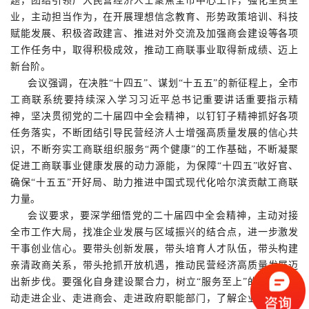
题，团结引领广大民营经济人士聚焦全市中心工作，强化主责主
业，主动担当作为，在开展理想信念教育、形势政策培训、科技
赋能发展、积极咨政建言、推进对外交流及加强商会建设等各项
工作任务中，取得积极成效，推动工商联事业取得新成绩、迈上
新台阶。
会议强调，在决胜“十四五”、谋划“十五五”的新征程上，全市
工商联系统要持续深入学习习近平总书记重要讲话重要指示精
神，坚决贯彻党的二十届四中全会精神，以钉钉子精神抓好各项
任务落实，不断团结引导民营经济人士增强高质量发展的信心共
识，不断夯实工商联组织服务“两个健康”的工作基础，不断凝聚
促进工商联事业健康发展的动力源能，为保障“十四五”收好官、
确保“十五五”开好局、助力推进中国式现代化哈尔滨贡献工商联
力量。
会议要求，要深学细悟党的二十届四中全会精神，主动对接
全市工作大局，找准企业发展与区域振兴的结合点，进一步激发
干事创业信心。要带头创新发展，带头培育人才队伍，带头构建
亲清政商关系，带头抢抓开放机遇，推动民营经济高质量发展迈
出新步伐。要强化自身建设聚合力，树立“服务至上”的理念，主
动走进企业、走进商会、走进政府职能部门，了解企业需求、掌