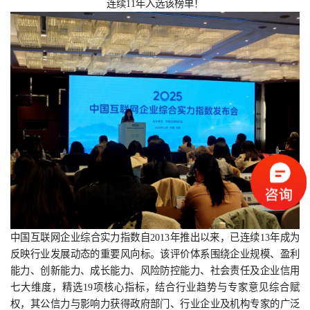
连续11年入选该榜单！
中国互联网企业综合实力指数自2013年推出以来，已连续13年成为
反映行业发展动态的重要风向标。该评价体系围绕企业规模、盈利
能力、创新能力、成长能力、风险防控能力、社会责任及企业信用
七大维度，精选19项核心指标，结合行业趋势与专家意见综合赋
权，其公信力与影响力获得政府部门、行业企业及机构专家的广泛